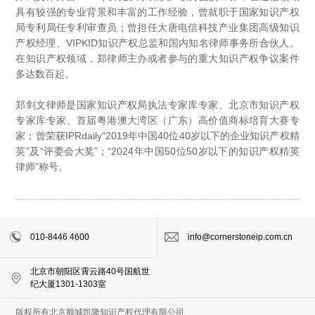
具有较强的专业背景和丰富的工作经验，曾就职于国家知识产权
局专利局任专利审查员；曾担任大唐电信科技产业集团高级知识
产权经理、VIPKID知识产权总监和国内知名律师事务所合伙人。
在知识产权领域，郑律师主办或者参与的重大知识产权争议案件
多达数百起。
郑剑文律师是国家知识产权局执法专家库专家、北京市知识产权
专家库专家、首届粤港澳大湾区（广东）高价值商标培育大赛专
家；曾荣获IPRdaily“2019年中国40位40岁以下的企业知识产权精
英”及“评委会大奖”；“2024年中国50位50岁以下的知识产权精英
律师”称号。
010-8446 4600
info@cornerstoneip.com.cn
北京市朝阳区霄云路40号国航世
纪大厦1301-1303室
版权所有北京顺城凯隆知识产权代理有限公司